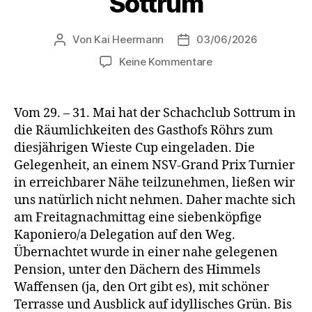
Sottrum
Von
Kai Heermann
03/06/2026
Beitragsautor
Beitragsdatum
zu
Keine Kommentare
Sonne,
Schach
und
Vom 29. – 31. Mai hat der Schachclub Sottrum in
Spaß
die Räumlichkeiten des Gasthofs Röhrs zum
–
diesjährigen Wieste Cup eingeladen. Die
erfolgreicher
Gelegenheit, an einem NSV-Grand Prix Turnier
Wochenendtrip
in erreichbarer Nähe teilzunehmen, ließen wir
nach
uns natürlich nicht nehmen. Daher machte sich
Sottrum
am Freitagnachmittag eine siebenköpfige
Kaponiero/a Delegation auf den Weg.
Übernachtet wurde in einer nahe gelegenen
Pension, unter den Dächern des Himmels
Waffensen (ja, den Ort gibt es), mit schöner
Terrasse und Ausblick auf idyllisches Grün. Bis