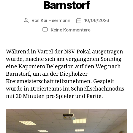
Barnstorf
Von
Kai Heermann
10/06/2026
Beitragsautor
Beitragsdatum
zu
Keine Kommentare
Diepholzer
Kreismeisterschaft
in
Während in Varrel der NSV-Pokal ausgetragen
Barnstorf
wurde, machte sich am vergangenen Sonntag
eine Kaponiero Delegation auf den Weg nach
Barnstorf, um an der Diepholzer
Kreismeisterschaft teilzunehmen. Gespielt
wurde in Dreierteams im Schnellschachmodus
mit 20 Minuten pro Spieler und Partie.