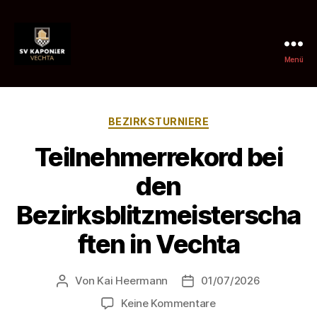
Menü
SV
Kaponier
Kategorien
BEZIRKSTURNIERE
Vechta
Teilnehmerrekord bei
e.
den
V.
Bezirksblitzmeisterscha
ften in Vechta
Von
Kai Heermann
01/07/2026
Beitragsautor
Beitragsdatum
zu
Keine Kommentare