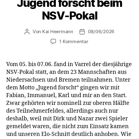
Jugend forscht beim
NSV-Pokal
Von
Kai Heermann
08/06/2026
Beitragsautor
Beitragsdatum
zu
1 Kommentar
Jugend
forscht
beim
Vom 05. bis 07.06. fand in Varrel der diesjährige
NSV-
NSV-Pokal statt, an dem 23 Mannschaften aus
Pokal
Niedersachsen und Bremen teilnahmen. Unter
dem Motto „Jugend forscht“ gingen wir mit
Fabian, Immanuel, Karl und mir an den Start.
Zwar gehörten wir nominell zur oberen Hälfte
des Teilnehmerfeldes, allerdings auch nur
deshalb, weil mit Dirk und Nazar zwei Spieler
gemeldet waren, die nicht zum Einsatz kamen
und unseren Elo-Schnitt deutlich anhoben. Wie