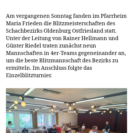
Teilnehmerrekord
bei
den
Am vergangenen Sonntag fanden im Pfarrheim
Bezirksblitzmeister
Maria Frieden die Blitzmeisterschaften des
in
Schachbezirks Oldenburg Ostfriesland statt.
Vechta
Unter der Leitung von Rainer Hellmann und
Günter Riedel traten zunächst neun
Mannschaften in 4er-Teams gegeneinander an,
um die beste Blitzmannschaft des Bezirks zu
ermitteln. Im Anschluss folgte das
Einzelblitzturnier.