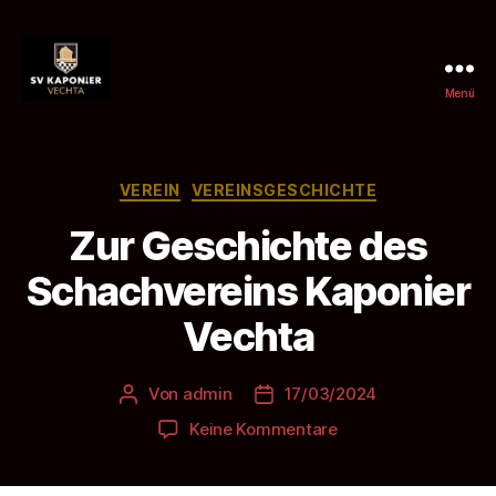
Menü
SV
Kaponier
Vechta
e.
Kategorien
VEREIN
VEREINSGESCHICHTE
V.
Zur Geschichte des
Schachvereins Kaponier
Vechta
Von
admin
17/03/2024
Beitragsautor
Beitragsdatum
zu
Keine Kommentare
Zur
Geschichte