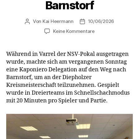
Barnstorf
Von
Kai Heermann
10/06/2026
Beitragsautor
Beitragsdatum
zu
Keine Kommentare
Diepholzer
Kreismeisterschaft
in
Während in Varrel der NSV-Pokal ausgetragen
Barnstorf
wurde, machte sich am vergangenen Sonntag
eine Kaponiero Delegation auf den Weg nach
Barnstorf, um an der Diepholzer
Kreismeisterschaft teilzunehmen. Gespielt
wurde in Dreierteams im Schnellschachmodus
mit 20 Minuten pro Spieler und Partie.