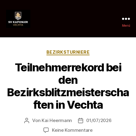
Menü
SV
Kaponier
Kategorien
BEZIRKSTURNIERE
Vechta
Teilnehmerrekord bei
e.
den
V.
Bezirksblitzmeisterscha
ften in Vechta
Von
Kai Heermann
01/07/2026
Beitragsautor
Beitragsdatum
zu
Keine Kommentare