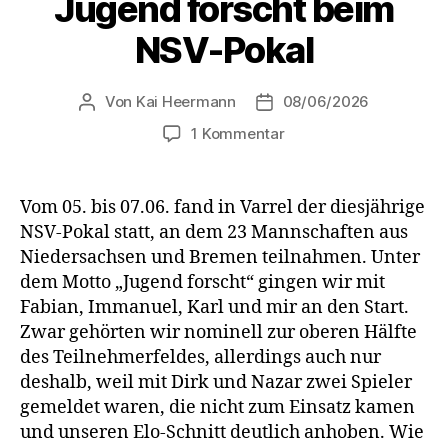
Jugend forscht beim
NSV-Pokal
Von
Kai Heermann
08/06/2026
Beitragsautor
Beitragsdatum
zu
1 Kommentar
Jugend
forscht
beim
Vom 05. bis 07.06. fand in Varrel der diesjährige
NSV-
NSV-Pokal statt, an dem 23 Mannschaften aus
Pokal
Niedersachsen und Bremen teilnahmen. Unter
dem Motto „Jugend forscht“ gingen wir mit
Fabian, Immanuel, Karl und mir an den Start.
Zwar gehörten wir nominell zur oberen Hälfte
des Teilnehmerfeldes, allerdings auch nur
deshalb, weil mit Dirk und Nazar zwei Spieler
gemeldet waren, die nicht zum Einsatz kamen
und unseren Elo-Schnitt deutlich anhoben. Wie