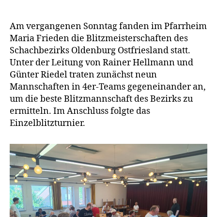
Teilnehmerrekord
bei
den
Am vergangenen Sonntag fanden im Pfarrheim
Bezirksblitzmeister
Maria Frieden die Blitzmeisterschaften des
in
Schachbezirks Oldenburg Ostfriesland statt.
Vechta
Unter der Leitung von Rainer Hellmann und
Günter Riedel traten zunächst neun
Mannschaften in 4er-Teams gegeneinander an,
um die beste Blitzmannschaft des Bezirks zu
ermitteln. Im Anschluss folgte das
Einzelblitzturnier.