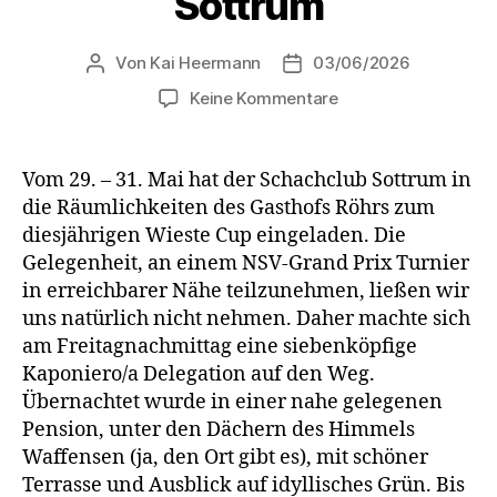
Sottrum
Von
Kai Heermann
03/06/2026
Beitragsautor
Beitragsdatum
zu
Keine Kommentare
Sonne,
Schach
und
Vom 29. – 31. Mai hat der Schachclub Sottrum in
Spaß
die Räumlichkeiten des Gasthofs Röhrs zum
–
diesjährigen Wieste Cup eingeladen. Die
erfolgreicher
Gelegenheit, an einem NSV-Grand Prix Turnier
Wochenendtrip
in erreichbarer Nähe teilzunehmen, ließen wir
nach
uns natürlich nicht nehmen. Daher machte sich
Sottrum
am Freitagnachmittag eine siebenköpfige
Kaponiero/a Delegation auf den Weg.
Übernachtet wurde in einer nahe gelegenen
Pension, unter den Dächern des Himmels
Waffensen (ja, den Ort gibt es), mit schöner
Terrasse und Ausblick auf idyllisches Grün. Bis