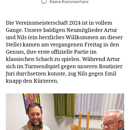
zu
Keine Kommentare
Vereinsmeisterscha
2024
ist
Die Vereinsmeisterschaft 2024 ist in vollem
eröffnet
Gange. Unsere baldigen Neumitglieder Artur
und Nils (ein herzliches Willkommen an dieser
Stelle) kamen am vergangenen Freitag in den
Genuss, ihre erste offizielle Partie im
klassischen Schach zu spielen. Während Artur
sich im Turmendspiel gegen unseren Routinier
Juri durchsetzen konnte, zog Nils gegen Emil
knapp den Kürzeren.