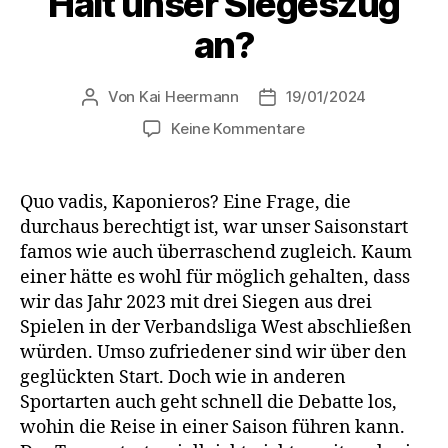
Hält unser Siegeszug
an?
Von
Kai Heermann
19/01/2024
Beitragsautor
Beitragsdatum
zu
Keine Kommentare
Hält
unser
Siegeszug
Quo vadis, Kaponieros? Eine Frage, die
an?
durchaus berechtigt ist, war unser Saisonstart
famos wie auch überraschend zugleich. Kaum
einer hätte es wohl für möglich gehalten, dass
wir das Jahr 2023 mit drei Siegen aus drei
Spielen in der Verbandsliga West abschließen
würden. Umso zufriedener sind wir über den
geglückten Start. Doch wie in anderen
Sportarten auch geht schnell die Debatte los,
wohin die Reise in einer Saison führen kann.