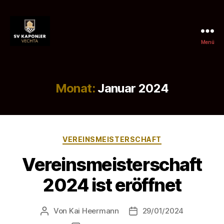
Menü
SV
Kaponier
Vechta
e.
Monat:
Januar 2024
V.
Kategorien
VEREINSMEISTERSCHAFT
Vereinsmeisterschaft
2024 ist eröffnet
Von
Kai Heermann
29/01/2024
Beitragsautor
Beitragsdatum