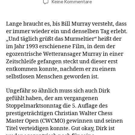
zu
Keine Kommentare
Und
täglich
grüßt
Lange braucht es, bis Bill Murray versteht, dass
der
er immer wieder ein und denselben Tag erlebt.
Murmeldirk!
„Und täglich grüßt das Murmeltier“ heißt der
im Jahr 1993 erschienene Film, in dem der
egozentrische Wetteransager Murray in einer
Zeitschleife gefangen steckt und dieser erst
entkommen konnte, nachdem er zu einem
selbstlosen Menschen geworden ist.
Ungefähr so ähnlich muss sich auch Dirk
gefühlt haben, der am vergangenen
Stoppelmarktsonntag die 5. Auflage des
prestigeträchtigen Christian Walter Chess
Master Open (CWCMO) gewinnen und seinen
Titel verteidigen konnte. Gut okay, Dirk ist