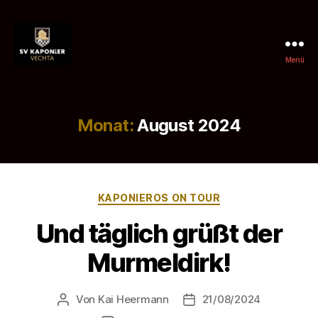
Menü
SV
Kaponier
Vechta
e.
Monat:
August 2024
V.
Kategorien
KAPONIEROS ON TOUR
Und täglich grüßt der
Murmeldirk!
Von
Kai Heermann
21/08/2024
Beitragsautor
Beitragsdatum