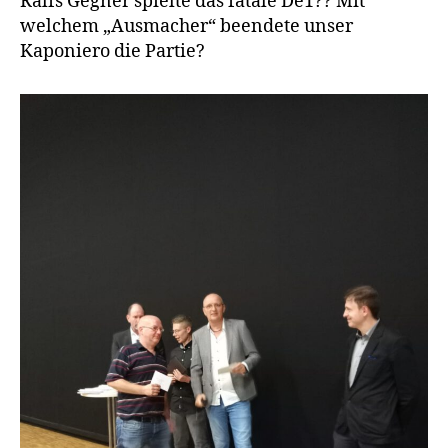
Ralfs Gegner spielte das fatale De1?? Mit
welchem „Ausmacher“ beendete unser
Kaponiero die Partie?