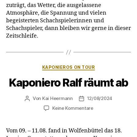
zuträgt, das Wetter, die ausgelassene
Atmosphäre, die Spannung und vielen
begeisterten Schachspielerinnen und
Schachspieler, dann bleiben wir gerne in dieser
Zeitschleife.
Kategorien
KAPONIEROS ON TOUR
Kaponiero Ralf räumt ab
Von
Kai Heermann
12/08/2024
Beitragsautor
Beitragsdatum
zu
Keine Kommentare
Kaponiero
Ralf
räumt
Vom 09. – 11.08. fand in Wolfenbüttel das 18.
ab