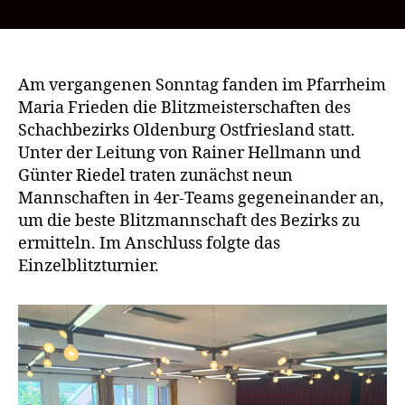
Teilnehmerrekord
bei
den
Bezirksblitzmeister
in
Am vergangenen Sonntag fanden im Pfarrheim
Vechta
Maria Frieden die Blitzmeisterschaften des
Schachbezirks Oldenburg Ostfriesland statt.
Unter der Leitung von Rainer Hellmann und
Günter Riedel traten zunächst neun
Mannschaften in 4er-Teams gegeneinander an,
um die beste Blitzmannschaft des Bezirks zu
ermitteln. Im Anschluss folgte das
Einzelblitzturnier.