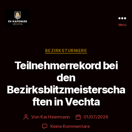
Menü
SV
Kaponier
Vechta
e.
Kategorien
BEZIRKSTURNIERE
V.
Teilnehmerrekord bei
den
Bezirksblitzmeisterscha
ften in Vechta
Von
Kai Heermann
01/07/2026
Beitragsautor
Beitragsdatum
zu
Keine Kommentare