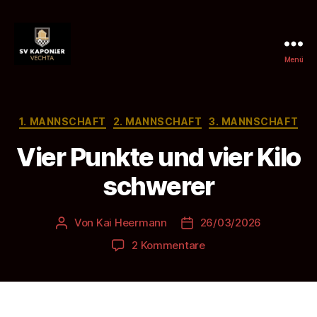
Menü
SV
Kaponier
Vechta
e.
Kategorien
1. MANNSCHAFT
2. MANNSCHAFT
3. MANNSCHAFT
V.
Vier Punkte und vier Kilo
schwerer
Von
Kai Heermann
26/03/2026
Beitragsautor
Beitragsdatum
zu
2 Kommentare
Vier
Punkte
und
vier