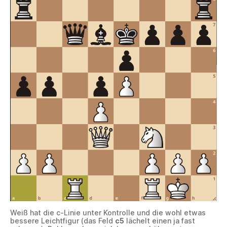
Weiß hat die c-Linie unter Kontrolle und die wohl etwas
bessere Leichtfigur (das Feld
c5
lächelt einen ja fast