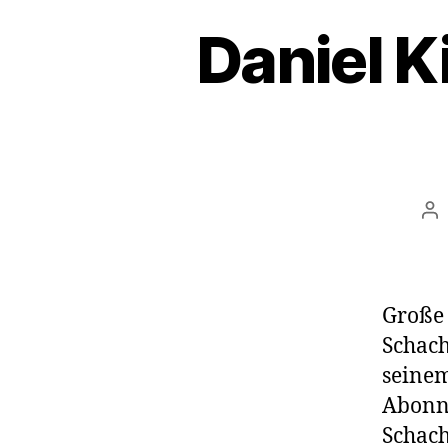
Daniel K
Be
Große 
Schach
seinem
Abonne
Schach