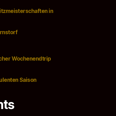
itzmeisterschaften in
rnstorf
icher Wochenendtrip
ulenten Saison
nts