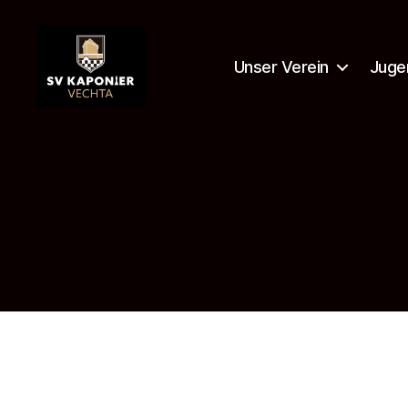
Unser Verein
Juge
SV
Kaponier
Vechta
e.
V.