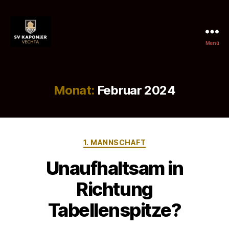
Menü
SV
Kaponier
Vechta
e.
Monat:
Februar 2024
V.
Kategorien
1. MANNSCHAFT
Unaufhaltsam in
Richtung
Tabellenspitze?