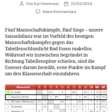
Von
Kai Heermann
25/02/2024
Beitragsautor
Beitragsdatum
zu
Keine Kommentare
Unaufhaltsam
in
Richtung
Fünf Mannschaftskämpfe, fünf Siege – unsere
Tabellenspitze?
Saisonbilanz war im Vorfeld des heutigen
Mannschaftskampfes gegen das
Tabellenschlusslicht Bad Essen makellos.
Während wir inzwischen begründet in
Richtung Tabellenspitze schielen, sind die
Essener darum bemüht, erste Punkte im Kampf
um den Klassenerhalt einzufahren.