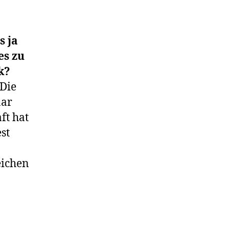
s ja
es zu
k?
 Die
aar
ft hat
st
eichen