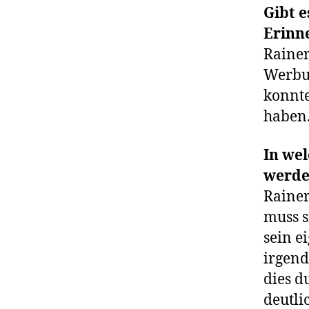
Gibt e
Erinne
Rainer
Werbun
konnte
haben
In we
werd
Rainer
muss si
sein e
irgend
dies d
deutli