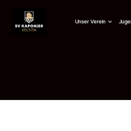
Unser Verein
Juge
SV
Kaponier
Vechta
e.
V.