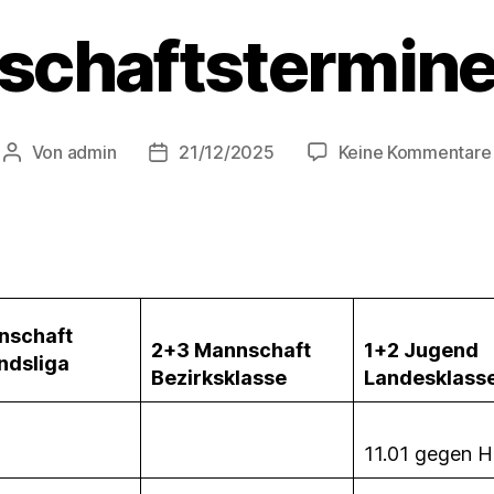
chaftstermin
Von
admin
21/12/2025
Keine Kommentare
Beitragsautor
Beitragsdatum
nnschaft
2+3 Mannschaft
1+2 Jugend
ndsliga
Bezirksklasse
Landesklass
11.01 gegen H