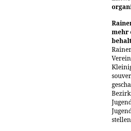
organ
Rainer
mehr 
behalt
Rainer
Verein
Kleini
souver
gescha
Bezirk
Jugen
Jugend
stellen