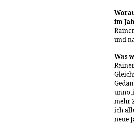
Worauf
im Ja
Rainer
und na
Was w
Rainer
Gleich
Gedan
unnöti
mehr 
ich al
neue J