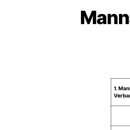
Manns
1. Ma
Verba