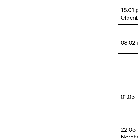
18.01 
Olden
08.02 
01.03 
22.03
Nordh