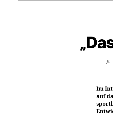
„Das
Be
Im In
auf da
sportl
Entwi