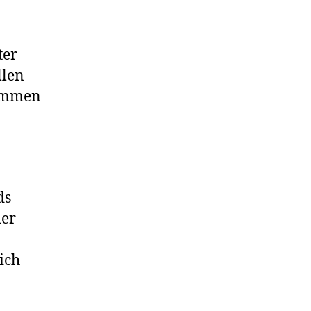
ter
llen
kommen
ds
der
ich