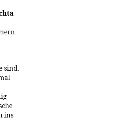
echta
hmern
e sind.
nmal
ig
sche
h ins