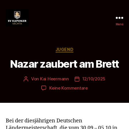
Menü
SV
Kaponier
Vechta
e.
Kategorien
JUGEND
V.
Nazar zaubert am Brett
Von
Kai Heermann
12/10/2025
Beitragsautor
Beitragsdatum
zu
Keine Kommentare
Nazar
zaubert
am
Brett
Bei der diesjährigen Deutschen
Ländermeisterschaft, die vom 30.09 – 05.10 in