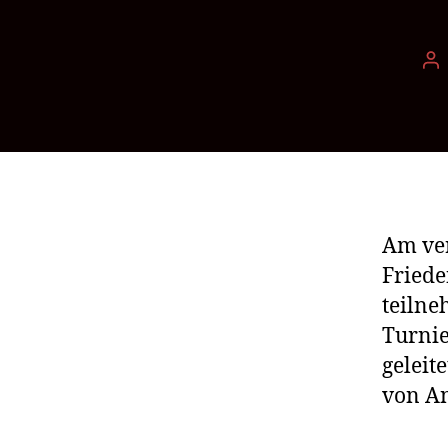
Be
Am ver
Friede
teilne
Turnie
geleit
von An