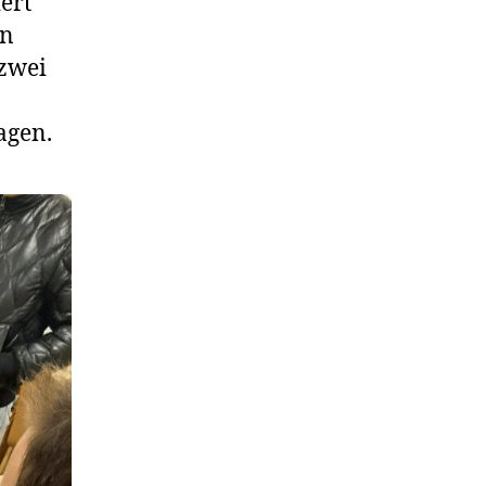
ert
en
 zwei
agen.