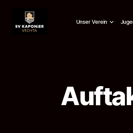
Unser Verein
Juge
SV
Kaponier
Vechta
e.
V.
Aufta