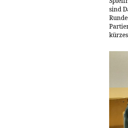
Spielf
sind D
Runde 
Partie
kürzes