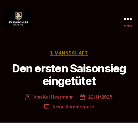
Menü
SV
Kaponier
Vechta
e.
Kategorien
1. MANNSCHAFT
V.
Den ersten Saisonsieg
eingetütet
Von
Kai Heermann
22/11/2025
Beitragsautor
Beitragsdatum
zu
Keine Kommentare
Den
ersten
Saisonsieg
eingetütet