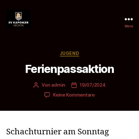
Menü
SV
Kaponier
Vechta
e.
Kategorien
JUGEND
V.
Ferienpassaktion
Von
admin
19/07/2024
Beitragsautor
Beitragsdatum
zu
Keine Kommentare
Ferienpassaktion
Schachturnier am Sonntag