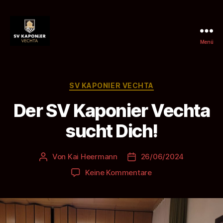
Menü
SV
Kaponier
Vechta
e.
Kategorien
SV KAPONIER VECHTA
V.
Der SV Kaponier Vechta
sucht Dich!
Von
Kai Heermann
26/06/2024
Beitragsautor
Beitragsdatum
zu
Keine Kommentare
Der
SV
Kaponier
Vechta