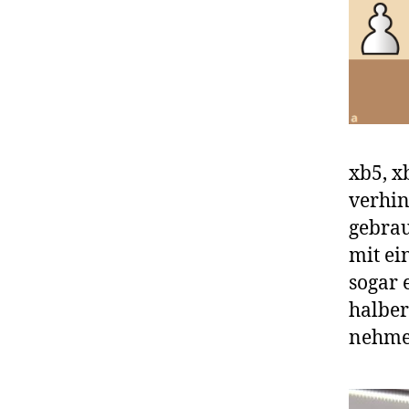
xb5, x
verhin
gebrau
mit ei
sogar 
halber
nehme