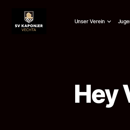
Unser Verein
Juge
SV
Kaponier
Vechta
e.
V.
Hey 