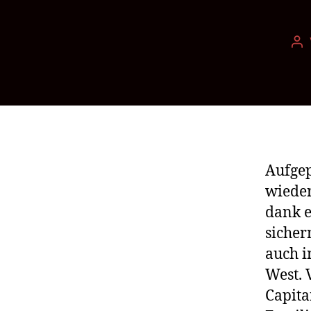
Be
Aufgep
wieder
dank e
sicher
auch i
West. 
Capita