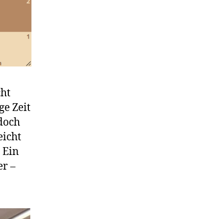
cht
ge Zeit
doch
eicht
 Ein
er –