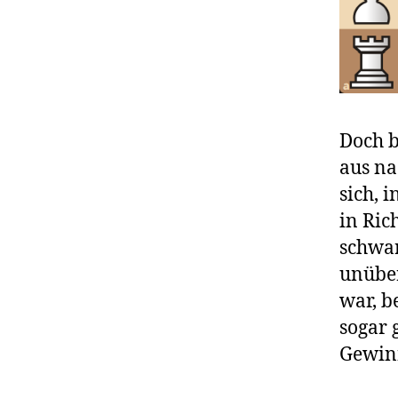
Doch b
aus na
sich, 
in Ric
schwar
unüber
war, b
sogar 
Gewin