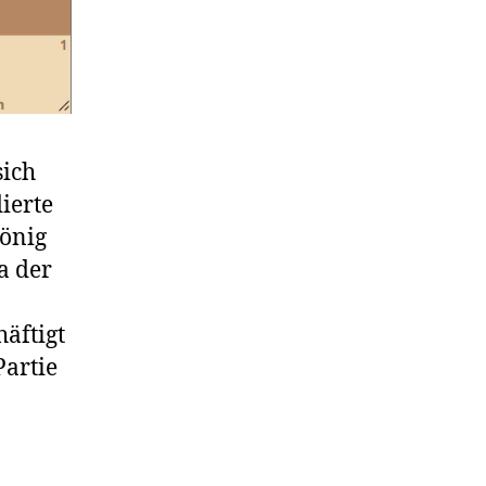
sich
ierte
König
a der
äftigt
Partie