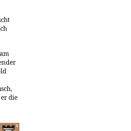
ucht
uch
h am
tender
eld
usch,
er die