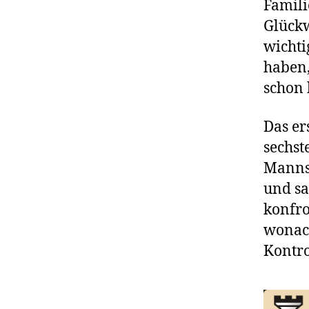
Famili
Glückw
wichti
haben,
schon 
Das er
sechst
Mannsc
und sa
konfro
wonach
Kontro