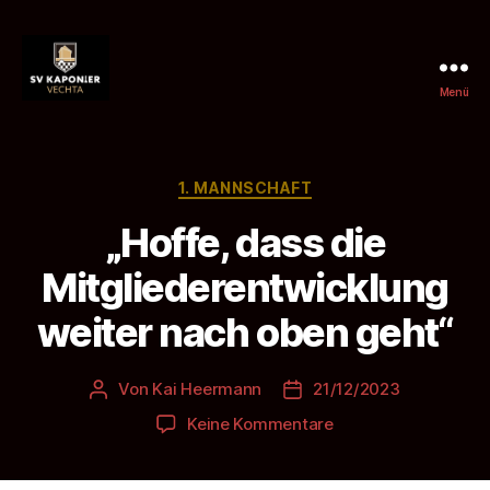
Menü
SV
Kaponier
Vechta
e.
Kategorien
1. MANNSCHAFT
V.
„Hoffe, dass die
Mitgliederentwicklung
weiter nach oben geht“
Von
Kai Heermann
21/12/2023
Beitragsautor
Beitragsdatum
zu
Keine Kommentare
„Hoffe,
dass