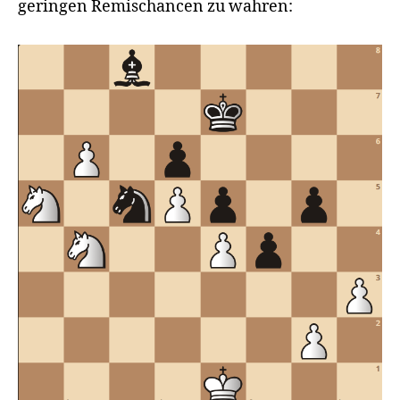
geringen Remischancen zu wahren: