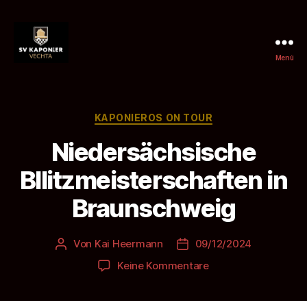
Menü
SV
Kaponier
Vechta
e.
Kategorien
KAPONIEROS ON TOUR
V.
Niedersächsische
Bllitzmeisterschaften in
Braunschweig
Von
Kai Heermann
09/12/2024
Beitragsautor
Beitragsdatum
zu
Keine Kommentare
Niedersächsische
Bllitzmeisterschaft