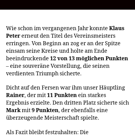
Klaus
Peter
bleibt
Vereinsmeister
–
Wie schon im vergangenen Jahr konnte
Klaus
erfolgreiche
Peter
erneut den Titel des Vereinsmeisters
Titelverteidigung
erringen. Von Beginn an zog er an der Spitze
2025
einsam seine Kreise und holte am Ende
beeindruckende
12 von 13 möglichen Punkten
– eine souveräne Vorstellung, die seinen
verdienten Triumph sicherte.
Dicht auf den Fersen war ihm unser Häuptling
Rainer
, der mit
11 Punkten
ein starkes
Ergebnis erzielte. Den dritten Platz sicherte sich
Mark
mit
9 Punkten
, der ebenfalls eine
überzeugende Meisterschaft spielte.
Als Fazit bleibt festzuhalten: Die