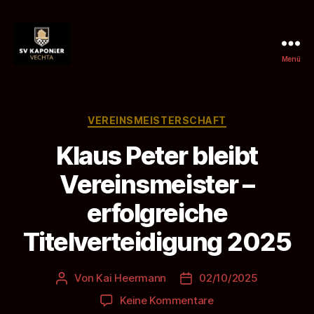
Menü
SV
Kaponier
Vechta
e.
Kategorien
VEREINSMEISTERSCHAFT
V.
Klaus Peter bleibt
Vereinsmeister –
erfolgreiche
Titelverteidigung 2025
Von
Kai Heermann
02/10/2025
Beitragsautor
Beitragsdatum
zu
Keine Kommentare