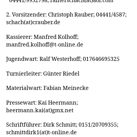
04441/9952798; rainerschach(at)aol.com
2. Vorsitzender: Christoph Rauber; 04441/4587;
schach(at)crauber.de
Kassierer: Manfred Kolhoff;
manfred.kolhoff@t-online.de
Jugendwart: Ralf Westerhoff; 017646695325
Turnierleiter: Günter Riedel
Materialwart: Fabian Meinecke
Pressewart: Kai Heermann;
heermann.kai(at)gmx.net
Schriftführer: Dirk Schmitt; 0151/20709355;
schmittdirk1(at)t-online.de