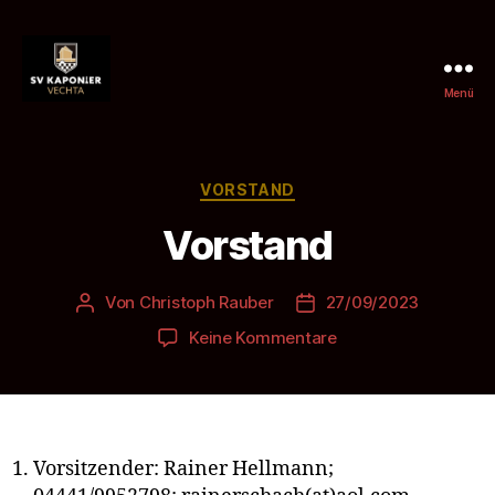
Menü
SV
Kaponier
Vechta
e.
Kategorien
VORSTAND
V.
Vorstand
Von
Christoph Rauber
27/09/2023
Beitragsautor
Beitragsdatum
zu
Keine Kommentare
Vorstand
Vorsitzender: Rainer Hellmann;