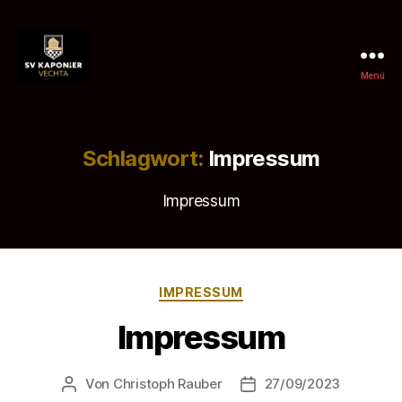
Menü
SV
Kaponier
Vechta
e.
Schlagwort:
Impressum
V.
Impressum
Kategorien
IMPRESSUM
Impressum
Von
Christoph Rauber
27/09/2023
Beitragsautor
Beitragsdatum