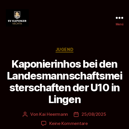
Menü
SV
Kaponier
Vechta
e.
Kategorien
JUGEND
V.
Kaponierinhos bei den
Landesmannschaftsmei
sterschaften der U10 in
Lingen
Von
Kai Heermann
25/08/2025
Beitragsautor
Beitragsdatum
zu
Keine Kommentare