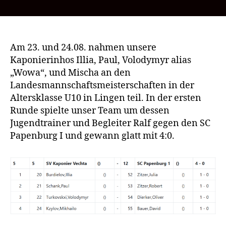
Kaponierinhos
bei
den
Landesmannschafts
der
Am 23. und 24.08. nahmen unsere
U10
Kaponierinhos Illia, Paul, Volodymyr alias
in
„Wowa“, und Mischa an den
Lingen
Landesmannschaftsmeisterschaften in der
Altersklasse U10 in Lingen teil. In der ersten
Runde spielte unser Team um dessen
Jugendtrainer und Begleiter Ralf gegen den SC
Papenburg I und gewann glatt mit 4:0.