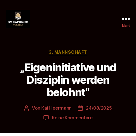
Menü
SV
Kaponier
Vechta
e.
Kategorien
3. MANNSCHAFT
V.
„Eigeninitiative und
Disziplin werden
belohnt“
Von
Kai Heermann
24/08/2025
Beitragsautor
Beitragsdatum
zu
Keine Kommentare
„Eigeninitiative
und