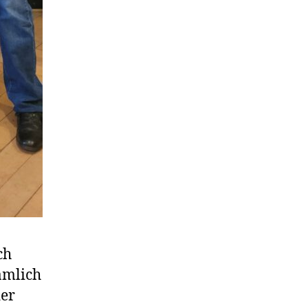
ch
nämlich
der