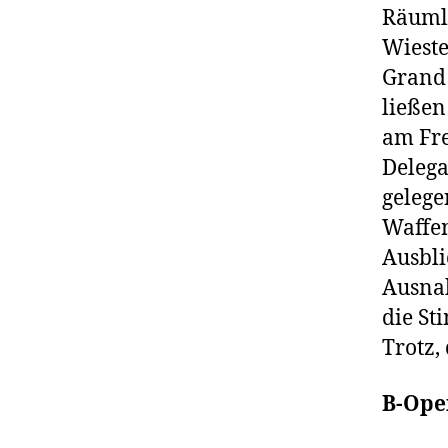
Räumli
Wieste
Grand 
ließen
am Fre
Delega
gelege
Waffen
Ausbli
Ausnah
die St
Trotz,
B-Ope