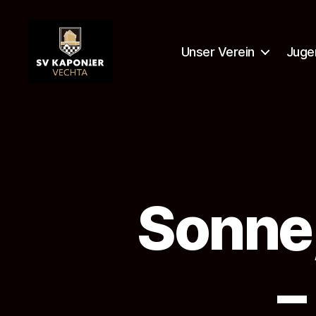
Unser Verein
Juge
SV
Kaponier
Vechta
e.
V.
Sonne
–