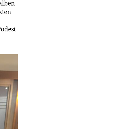
alben
zten
Podest