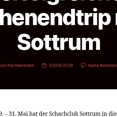
enendtrip
Sottrum
Von
Kai Heermann
03/06/2026
Keine Kommen
itragsautor
Beitragsdatum
. – 31. Mai hat der Schachclub Sottrum in die