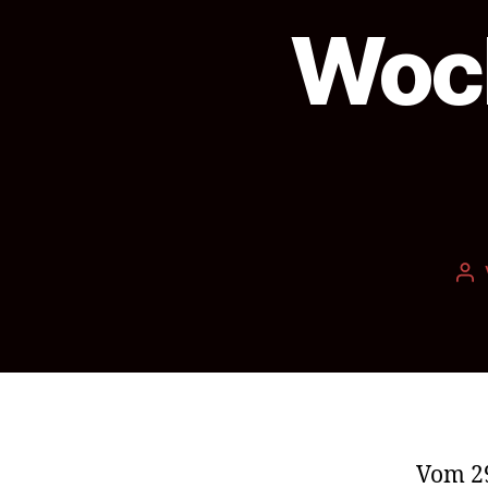
Woch
Be
Vom 29