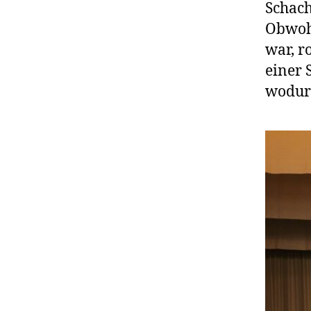
Schach
Obwohl
war, r
einer 
wodurc