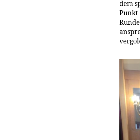
dem sp
Punkt 
Runde 
anspre
vergol