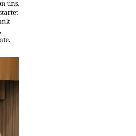
on uns.
tartet
dank
,
nte.