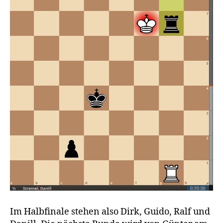
Im Halbfinale stehen also Dirk, Guido, Ralf und