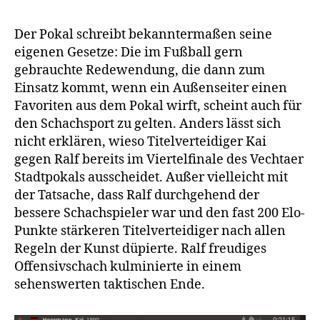
Stadtpokal:
Zwei
Der Pokal schreibt bekanntermaßen seine
klare
eigenen Gesetze: Die im Fußball gern
Siege
gebrauchte Redewendung, die dann zum
und
Einsatz kommt, wenn ein Außenseiter einen
zwei
Favoriten aus dem Pokal wirft, scheint auch für
Stichkämpfe
den Schachsport zu gelten. Anders lässt sich
nicht erklären, wieso Titelverteidiger Kai
gegen Ralf bereits im Viertelfinale des Vechtaer
Stadtpokals ausscheidet. Außer vielleicht mit
der Tatsache, dass Ralf durchgehend der
bessere Schachspieler war und den fast 200 Elo-
Punkte stärkeren Titelverteidiger nach allen
Regeln der Kunst düpierte. Ralf freudiges
Offensivschach kulminierte in einem
sehenswerten taktischen Ende.