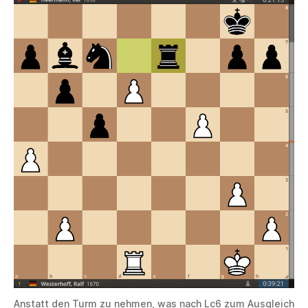
Anstatt den Turm zu nehmen, was nach Lc6 zum Ausgleich