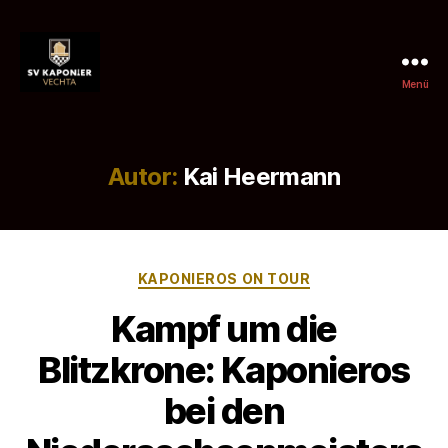
Menü
SV
Kaponier
Vechta
e.
Autor:
Kai Heermann
V.
Kategorien
KAPONIEROS ON TOUR
Kampf um die
Blitzkrone: Kaponieros
bei den