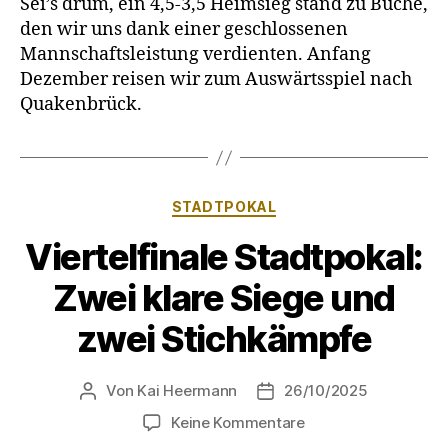
Sei’s drum, ein 4,5-3,5 Heimsieg stand zu Buche,
den wir uns dank einer geschlossenen
Mannschaftsleistung verdienten. Anfang
Dezember reisen wir zum Auswärtsspiel nach
Quakenbrück.
Kategorien
STADTPOKAL
Viertelfinale Stadtpokal:
Zwei klare Siege und
zwei Stichkämpfe
Von
Kai Heermann
26/10/2025
Beitragsautor
Beitragsdatum
zu
Keine Kommentare
Viertelfinale