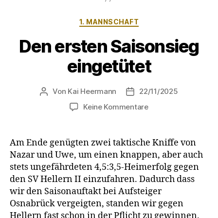
Kategorien
1. MANNSCHAFT
Den ersten Saisonsieg
eingetütet
Von
Kai Heermann
22/11/2025
Beitragsautor
Beitragsdatum
zu
Keine Kommentare
Den
ersten
Saisonsieg
Am Ende genügten zwei taktische Kniffe von
eingetütet
Nazar und Uwe, um einen knappen, aber auch
stets ungefährdeten 4,5:3,5-Heimerfolg gegen
den SV Hellern II einzufahren. Dadurch dass
wir den Saisonauftakt bei Aufsteiger
Osnabrück vergeigten, standen wir gegen
Hellern fast schon in der Pflicht zu gewinnen.