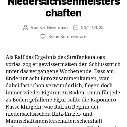
Niedersachsenmeisters
chaften
Von
Kai Heermann
24/11/2025
Beitragsautor
Beitragsdatum
zu
Keine Kommentare
Kampf
um
die
Als Ralf das Ergebnis des Strafenkatalogs
Blitzkrone:
vorlas, zog er gewissermaßen den Schlussstrich
Kaponieros
unter das vergangene Wochenende. Dass am
bei
Ende nur acht Euro zusammenkamen, war
den
dabei fast schon verwunderlich, flogen doch
Niedersachsenmeist
immer wieder Figuren zu Boden. Denn für jede
zu Boden gefallene Figur sollte die Kaponiero-
Kasse klingeln, wie Ralf zu Beginn der
niedersächsischen Blitz-Einzel- und
Mannschaftsmeisterschaften scherzhaft